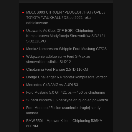
MD1CS003 CITROEN / PEUGEOT / FIAT / OPEL /
TOYOTA / VAUXHALL / DS po 2021 roku
odblokowane
Usuwanie AdBlue, DPF, EGR i Chiptuning –
Kompleksowa Modyfikacja Sterowników SID212 i
SID212EVO
Montaż kompresora Whipple Ford Mustang GT/CS
Wyłączenie adblue scr w Ford S-Max ze
sterownikiem silnika Sid212
Chiptuning Ford Ranger 2.5TD 110KM
Dodge Challenger 6.4 montaż kompresora Vortech
Mercedes C43 AMG vs. AUDI S3
Ford Mustang 5.0 GT 421 ps -> 450 ps chiptuning
Subaru Impreza 1.5 benzyna drugi obieg powietrza
Ford Mondeo / Fusion usunięcie drugiej sondy
lambda
BMW 550i – Mpower Killer – Chiptuning 536KM
800NM