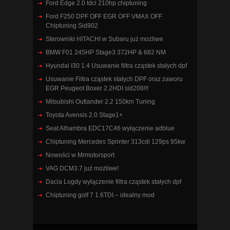
Ford Edge 2.0 tdci 210hp chiptuning
Ford F250 DPF OFF EGR OFF VMAX OFF
Chiptuning Sid902
Sterowniki HITACHI w Subaru już możliwe
BMW F01 245HP Stage3 372HP & 682 NM
Hyundai I30 1.4 Usuwanie filtra cząstek stałych dpf
Usuwanie Filtra cząstek stałych DPF oraz zaworu
EGR Peugeot Boxer 2.2HDI sid208!!!
Mitsubishi Outlander 2.2 150km Tuning
Toyota Avensis 2.0 Stage1+
Seat Alhambra EDC17C46 wyłączenie adblue
Chiptuning Mercedes Sprinter 313cdi 129ps 95kw
Nowości w Mrmotorsport
VAG DCM3.7 już możliwe!
Dacia Logdy wyłączenie filtra cząstek stałych dpf
Chiptuning golf 7 1.6TDI – idealny mod