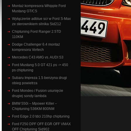
Montaż kompresora Whipple Ford
Mustang GT/CS
Wyłączenie adblue scr w Ford S-Max
ze sterownikiem silnika Sid212
Chiptuning Ford Ranger 2.5TD
110KM
Dodge Challenger 6.4 montaż
kompresora Vortech
Mercedes C43 AMG vs. AUDI S3
Ford Mustang 5.0 GT 421 ps -> 450
ps chiptuning
Subaru Impreza 1.5 benzyna drugi
obieg powietrza
Ford Mondeo / Fusion usunięcie
drugiej sondy lambda
BMW 550i – Mpower Killer –
Chiptuning 536KM 800NM
Ford Edge 2.0 tdci 210hp chiptuning
Ford F250 DPF OFF EGR OFF VMAX
OFF Chiptuning Sid902