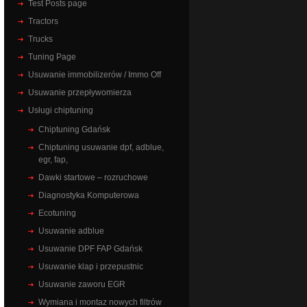
Test Posts page
Tractors
Trucks
Tuning Page
Usuwanie immobilizerów / Immo Off
Usuwanie przepływomierza
Usługi chiptuning
Chiptuning Gdańsk
Chiptuning usuwanie dpf, adblue,
egr, fap,
Dawki startowe – rozruchowe
Diagnostyka Komputerowa
Ecotuning
Usuwanie adblue
Usuwanie DPF FAP Gdańsk
Usuwanie klap i przepustnic
Usuwanie zaworu EGR
Wymiana i montaz nowych filtrów