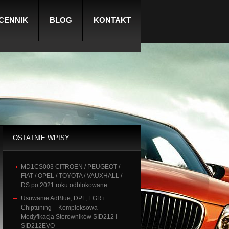
CENNIK
BLOG
KONTAKT
OSTATNIE WPISY
MD1CS003 CITROEN / PEUGEOT /
FIAT / OPEL / TOYOTA / VAUXHALL /
DS po 2021 roku odblokowane
Usuwanie AdBlue, DPF, EGR i
Chiptuning – Kompleksowa
Modyfikacja Sterowników SID212 i
SID212EVO