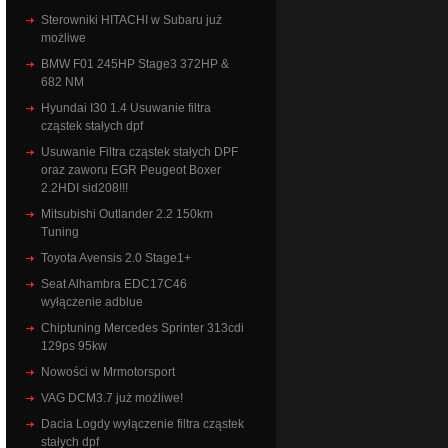
Sterowniki HITACHI w Subaru już
możliwe
BMW F01 245HP Stage3 372HP &
682 NM
Hyundai I30 1.4 Usuwanie filtra
cząstek stałych dpf
Usuwanie Filtra cząstek stałych DPF
oraz zaworu EGR Peugeot Boxer
2.2HDI sid208!!!
Mitsubishi Outlander 2.2 150km
Tuning
Toyota Avensis 2.0 Stage1+
Seat Alhambra EDC17C46
wyłączenie adblue
Chiptuning Mercedes Sprinter 313cdi
129ps 95kw
Nowości w Mrmotorsport
VAG DCM3.7 już możliwe!
Dacia Logdy wyłączenie filtra cząstek
stałych dpf