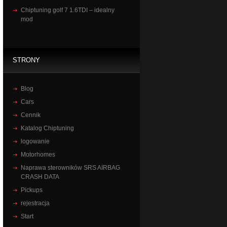
Chiptuning golf 7 1.6TDI – idealny
mod
STRONY
Blog
Cars
Cennik
Katalog Chiptuning
logowanie
Motorhomes
Naprawa sterowników SRS AIRBAG
CRASH DATA
Pickups
rejestracja
Start