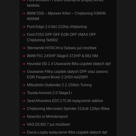
Ford Mondeo / Fusion usunięcie drugiej sondy
lambda
BMW 550i – Mpower Killer – Chiptuning 536KM
800NM
Ford Edge 2.0 tdci 210hp chiptuning
Ford F250 DPF OFF EGR OFF VMAX OFF
Chiptuning Sid902
Sterowniki HITACHI w Subaru już możliwe
BMW F01 245HP Stage3 372HP & 682 NM
Hyundai I30 1.4 Usuwanie filtra cząstek stałych dpf
Usuwanie Filtra cząstek stałych DPF oraz zaworu
EGR Peugeot Boxer 2.2HDI sid208!!!
Mitsubishi Outlander 2.2 150km Tuning
Toyota Avensis 2.0 Stage1+
Seat Alhambra EDC17C46 wyłączenie adblue
Chiptuning Mercedes Sprinter 313cdi 129ps 95kw
Nowości w Mrmotorsport
VAG DCM3.7 już możliwe!
Dacia Logdy wyłączenie filtra cząstek stałych dpf