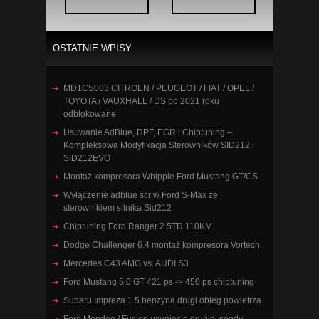
OSTATNIE WPISY
MD1CS003 CITROEN / PEUGEOT / FIAT / OPEL /
TOYOTA / VAUXHALL / DS po 2021 roku
odblokowane
Usuwanie AdBlue, DPF, EGR i Chiptuning –
Kompleksowa Modyfikacja Sterowników SID212 i
SID212EVO
Montaż kompresora Whipple Ford Mustang GT/CS
Wyłączenie adblue scr w Ford S-Max ze
sterownikiem silnika Sid212
Chiptuning Ford Ranger 2.5TD 110KM
Dodge Challenger 6.4 montaż kompresora Vortech
Mercedes C43 AMG vs. AUDI S3
Ford Mustang 5.0 GT 421 ps -> 450 ps chiptuning
Subaru Impreza 1.5 benzyna drugi obieg powietrza