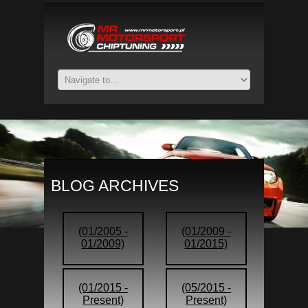
BLOG ARCHIVES
(01/2005 -
(01/2009 -
01/2009)
01/2015)
(01/2015 -
(05/2015 -
Present)
Present)