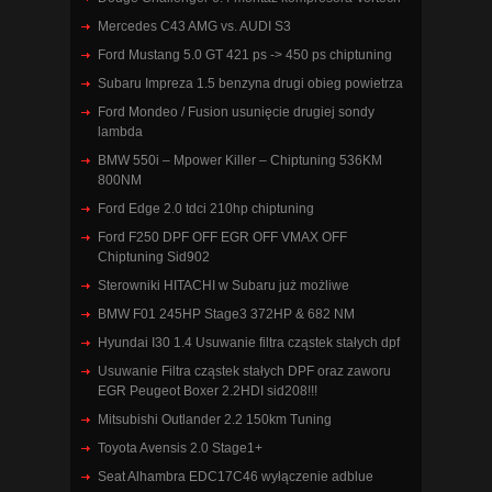
Mercedes C43 AMG vs. AUDI S3
Ford Mustang 5.0 GT 421 ps -> 450 ps chiptuning
Subaru Impreza 1.5 benzyna drugi obieg powietrza
Ford Mondeo / Fusion usunięcie drugiej sondy
lambda
BMW 550i – Mpower Killer – Chiptuning 536KM
800NM
Ford Edge 2.0 tdci 210hp chiptuning
Ford F250 DPF OFF EGR OFF VMAX OFF
Chiptuning Sid902
Sterowniki HITACHI w Subaru już możliwe
BMW F01 245HP Stage3 372HP & 682 NM
Hyundai I30 1.4 Usuwanie filtra cząstek stałych dpf
Usuwanie Filtra cząstek stałych DPF oraz zaworu
EGR Peugeot Boxer 2.2HDI sid208!!!
Mitsubishi Outlander 2.2 150km Tuning
Toyota Avensis 2.0 Stage1+
Seat Alhambra EDC17C46 wyłączenie adblue