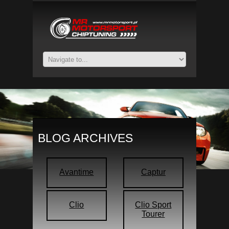
BLOG ARCHIVES
Avantime
Captur
Clio
Clio Sport
Tourer