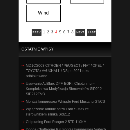
Wind
1
2
3
4
5
6
7
8
PREV
NEXT
LAST
OSTATNIE WPISY
MD1CS003 CITROEN / PEUGEOT / FIAT / OPEL /
TOYOTA / VAUXHALL / DS po 2021 roku
odblokowane
Usuwanie AdBlue, DPF, EGR i Chiptuning –
Kompleksowa Modyfikacja Sterowników SID212 i
SID212EVO
Montaż kompresora Whipple Ford Mustang GT/CS
Wyłączenie adblue scr w Ford S-Max ze
sterownikiem silnika Sid212
Chiptuning Ford Ranger 2.5TD 110KM
Dodge Challenger 6.4 montaż kompresora Vortech