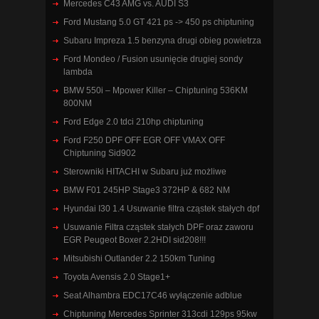
Mercedes C43 AMG vs. AUDI S3
Ford Mustang 5.0 GT 421 ps -> 450 ps chiptuning
Subaru Impreza 1.5 benzyna drugi obieg powietrza
Ford Mondeo / Fusion usunięcie drugiej sondy
lambda
BMW 550i – Mpower Killer – Chiptuning 536KM
800NM
Ford Edge 2.0 tdci 210hp chiptuning
Ford F250 DPF OFF EGR OFF VMAX OFF
Chiptuning Sid902
Sterowniki HITACHI w Subaru już możliwe
BMW F01 245HP Stage3 372HP & 682 NM
Hyundai I30 1.4 Usuwanie filtra cząstek stałych dpf
Usuwanie Filtra cząstek stałych DPF oraz zaworu
EGR Peugeot Boxer 2.2HDI sid208!!!
Mitsubishi Outlander 2.2 150km Tuning
Toyota Avensis 2.0 Stage1+
Seat Alhambra EDC17C46 wyłączenie adblue
Chiptuning Mercedes Sprinter 313cdi 129ps 95kw