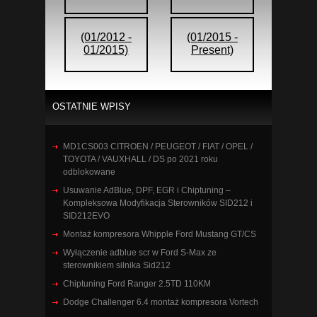
(01/2012 -
(01/2015 -
01/2015)
Present)
OSTATNIE WPISY
MD1CS003 CITROEN / PEUGEOT / FIAT / OPEL /
TOYOTA / VAUXHALL / DS po 2021 roku
odblokowane
Usuwanie AdBlue, DPF, EGR i Chiptuning –
Kompleksowa Modyfikacja Sterowników SID212 i
SID212EVO
Montaż kompresora Whipple Ford Mustang GT/CS
Wyłączenie adblue scr w Ford S-Max ze
sterownikiem silnika Sid212
Chiptuning Ford Ranger 2.5TD 110KM
Dodge Challenger 6.4 montaż kompresora Vortech