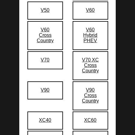
V50
V60
V60
V60
Cross
Hybrid
Country
PHEV
V70
V70 XC
Cross
Country
V90
V90
Cross
Country
XC40
XC60