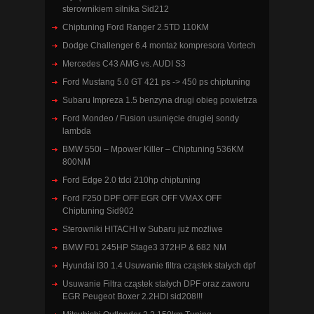
sterownikiem silnika Sid212
Chiptuning Ford Ranger 2.5TD 110KM
Dodge Challenger 6.4 montaż kompresora Vortech
Mercedes C43 AMG vs. AUDI S3
Ford Mustang 5.0 GT 421 ps -> 450 ps chiptuning
Subaru Impreza 1.5 benzyna drugi obieg powietrza
Ford Mondeo / Fusion usunięcie drugiej sondy
lambda
BMW 550i – Mpower Killer – Chiptuning 536KM
800NM
Ford Edge 2.0 tdci 210hp chiptuning
Ford F250 DPF OFF EGR OFF VMAX OFF
Chiptuning Sid902
Sterowniki HITACHI w Subaru już możliwe
BMW F01 245HP Stage3 372HP & 682 NM
Hyundai I30 1.4 Usuwanie filtra cząstek stałych dpf
Usuwanie Filtra cząstek stałych DPF oraz zaworu
EGR Peugeot Boxer 2.2HDI sid208!!!