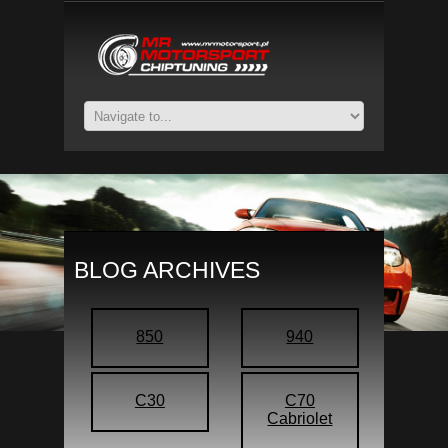
BLOG ARCHIVES
850
940
C30
C70
Cabriolet