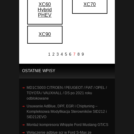
XC60
XC70
Hybrid
PHEV
XC90
1
2
3
4
5
6
7
8
9
OSTATNIE WPISY
MD1CS003 CITROEN / PEUGEOT / FIAT / OPEL /
TOYOTA / VAUXHALL / DS po 2021 roku
odblokowane
Usuwanie AdBlue, DPF, EGR i Chiptuning –
Kompleksowa Modyfikacja Sterowników SID212 i
SID212EVO
Montaż kompresora Whipple Ford Mustang GT/CS
Wyłączenie adblue scr w Ford S-Max ze