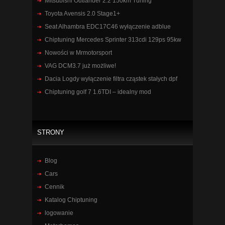
Mitsubishi Outlander 2.2 150km Tuning
Toyota Avensis 2.0 Stage1+
Seat Alhambra EDC17C46 wyłączenie adblue
Chiptuning Mercedes Sprinter 313cdi 129ps 95kw
Nowości w Mrmotorsport
VAG DCM3.7 już możliwe!
Dacia Logdy wyłączenie filtra cząstek stałych dpf
Chiptuning golf 7 1.6TDI – idealny mod
STRONY
Blog
Cars
Cennik
Katalog Chiptuning
logowanie