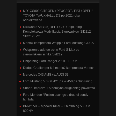
MD1CS003 CITROEN / PEUGEOT / FIAT / OPEL /
TOYOTA / VAUXHALL / DS po 2021 roku
odblokowane
Usuwanie AdBlue, DPF, EGR i Chiptuning –
Kompleksowa Modyfikacja Sterowników SID212 i
SID212EVO
Montaż kompresora Whipple Ford Mustang GT/CS
Wyłączenie adblue scr w Ford S-Max ze
sterownikiem silnika Sid212
Chiptuning Ford Ranger 2.5TD 110KM
Dodge Challenger 6.4 montaż kompresora Vortech
Mercedes C43 AMG vs. AUDI S3
Ford Mustang 5.0 GT 421 ps -> 450 ps chiptuning
Subaru Impreza 1.5 benzyna drugi obieg powietrza
Ford Mondeo / Fusion usunięcie drugiej sondy
lambda
BMW 550i – Mpower Killer – Chiptuning 536KM
800NM