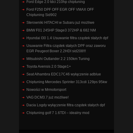
Ford Edge 2.0 tdci 210hp chiptuning
Ford F250 DPF OFF EGR OFF VMAX OFF
Chiptuning Sid902
Sterowniki HITACHI w Subaru już możliwe
BMW F01 245HP Stage3 372HP & 682 NM
Hyundai I30 1.4 Usuwanie filtra cząstek stałych dpf
Usuwanie Filtra cząstek stałych DPF oraz zaworu
EGR Peugeot Boxer 2.2HDI sid208!!!
Mitsubishi Outlander 2.2 150km Tuning
Toyota Avensis 2.0 Stage1+
Seat Alhambra EDC17C46 wyłączenie adblue
Chiptuning Mercedes Sprinter 313cdi 129ps 95kw
Nowości w Mrmotorsport
VAG DCM3.7 już możliwe!
Dacia Logdy wyłączenie filtra cząstek stałych dpf
Chiptuning golf 7 1.6TDI – idealny mod