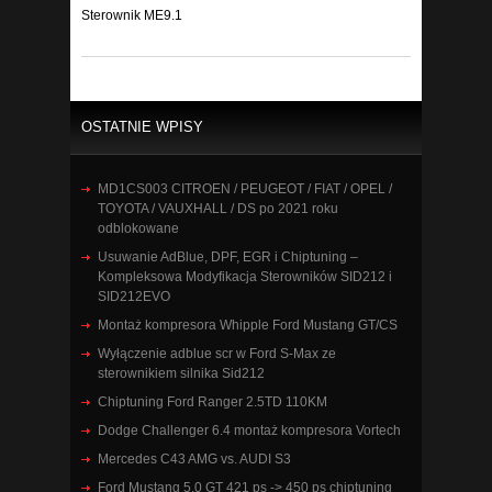
Sterownik ME9.1
OSTATNIE WPISY
MD1CS003 CITROEN / PEUGEOT / FIAT / OPEL /
TOYOTA / VAUXHALL / DS po 2021 roku
odblokowane
Usuwanie AdBlue, DPF, EGR i Chiptuning –
Kompleksowa Modyfikacja Sterowników SID212 i
SID212EVO
Montaż kompresora Whipple Ford Mustang GT/CS
Wyłączenie adblue scr w Ford S-Max ze
sterownikiem silnika Sid212
Chiptuning Ford Ranger 2.5TD 110KM
Dodge Challenger 6.4 montaż kompresora Vortech
Mercedes C43 AMG vs. AUDI S3
Ford Mustang 5.0 GT 421 ps -> 450 ps chiptuning