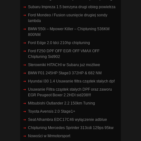
Subaru Impreza 1.5 benzyna drugi obieg powietrza
Ford Mondeo / Fusion usunięcie drugiej sondy
lambda
BMW 550i – Mpower Killer – Chiptuning 536KM
800NM
Ford Edge 2.0 tdci 210hp chiptuning
Ford F250 DPF OFF EGR OFF VMAX OFF
Chiptuning Sid902
Sterowniki HITACHI w Subaru już możliwe
BMW F01 245HP Stage3 372HP & 682 NM
Hyundai I30 1.4 Usuwanie filtra cząstek stałych dpf
Usuwanie Filtra cząstek stałych DPF oraz zaworu
EGR Peugeot Boxer 2.2HDI sid208!!!
Mitsubishi Outlander 2.2 150km Tuning
Toyota Avensis 2.0 Stage1+
Seat Alhambra EDC17C46 wyłączenie adblue
Chiptuning Mercedes Sprinter 313cdi 129ps 95kw
Nowości w Mrmotorsport