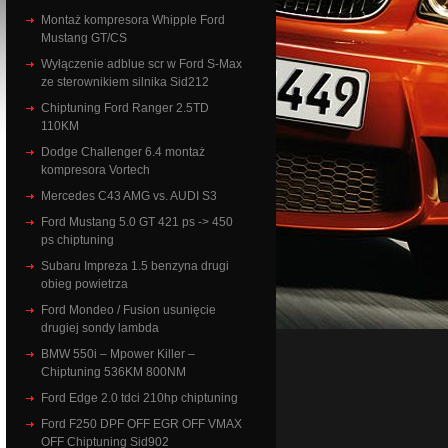
Montaż kompresora Whipple Ford
Mustang GT/CS
Wyłączenie adblue scr w Ford S-Max
ze sterownikiem silnika Sid212
Chiptuning Ford Ranger 2.5TD
110KM
Dodge Challenger 6.4 montaż
kompresora Vortech
Mercedes C43 AMG vs. AUDI S3
Ford Mustang 5.0 GT 421 ps -> 450
ps chiptuning
Subaru Impreza 1.5 benzyna drugi
obieg powietrza
Ford Mondeo / Fusion usunięcie
drugiej sondy lambda
BMW 550i – Mpower Killer –
Chiptuning 536KM 800NM
Ford Edge 2.0 tdci 210hp chiptuning
Ford F250 DPF OFF EGR OFF VMAX
OFF Chiptuning Sid902