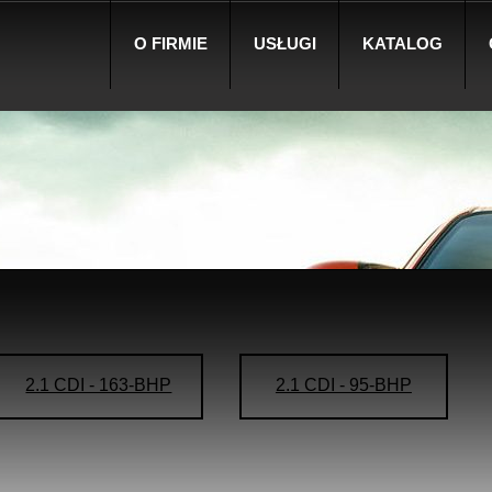
O FIRMIE
USŁUGI
KATALOG
2.1 CDI - 163-BHP
2.1 CDI - 95-BHP