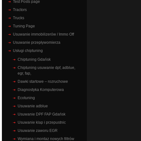
Test Posts page
Tractors
Trucks
Tuning Page
Usuwanie immobilizerów / Immo Off
Usuwanie przepływomierza
Usługi chiptuning
Chiptuning Gdańsk
Chiptuning usuwanie dpf, adblue,
egr, fap,
Dawki startowe – rozruchowe
Diagnostyka Komputerowa
Ecotuning
Usuwanie adblue
Usuwanie DPF FAP Gdańsk
Usuwanie klap i przepustnic
Usuwanie zaworu EGR
Wymiana i montaz nowych filtrów