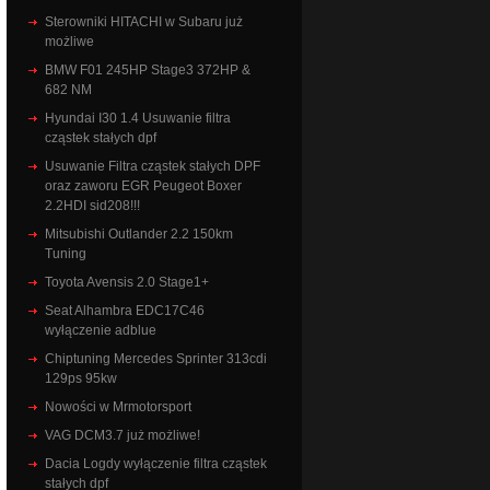
Sterowniki HITACHI w Subaru już
możliwe
BMW F01 245HP Stage3 372HP &
682 NM
Hyundai I30 1.4 Usuwanie filtra
cząstek stałych dpf
Usuwanie Filtra cząstek stałych DPF
oraz zaworu EGR Peugeot Boxer
2.2HDI sid208!!!
Mitsubishi Outlander 2.2 150km
Tuning
Toyota Avensis 2.0 Stage1+
Seat Alhambra EDC17C46
wyłączenie adblue
Chiptuning Mercedes Sprinter 313cdi
129ps 95kw
Nowości w Mrmotorsport
VAG DCM3.7 już możliwe!
Dacia Logdy wyłączenie filtra cząstek
stałych dpf