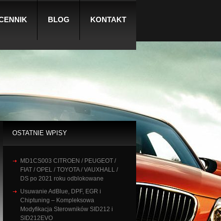
CENNIK
BLOG
KONTAKT
OSTATNIE WPISY
MD1CS003 CITROEN / PEUGEOT /
FIAT / OPEL / TOYOTA / VAUXHALL /
DS po 2021 roku odblokowane
Usuwanie AdBlue, DPF, EGR i
Chiptuning – Kompleksowa
Modyfikacja Sterowników SID212 i
SID212EVO