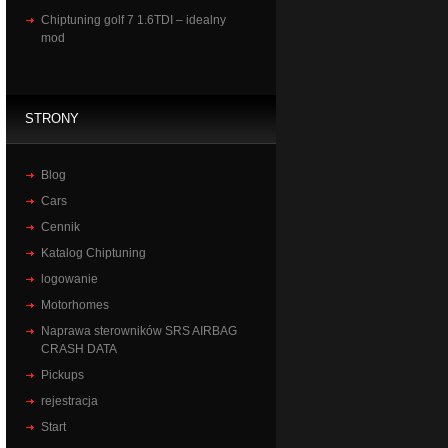
Chiptuning golf 7 1.6TDI – idealny
mod
STRONY
Blog
Cars
Cennik
Katalog Chiptuning
logowanie
Motorhomes
Naprawa sterowników SRS AIRBAG
CRASH DATA
Pickups
rejestracja
Start