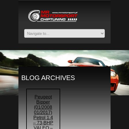
BLOG ARCHIVES
Peugeot
Bipper
(01/2008
01/2017)
Petrol 1.4
– 73-BHP
VALEO –