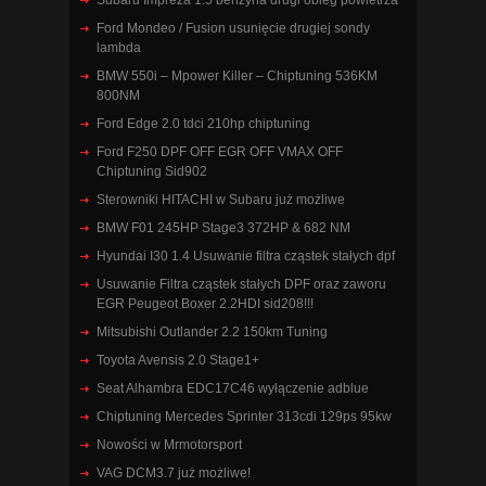
Subaru Impreza 1.5 benzyna drugi obieg powietrza
Ford Mondeo / Fusion usunięcie drugiej sondy
lambda
BMW 550i – Mpower Killer – Chiptuning 536KM
800NM
Ford Edge 2.0 tdci 210hp chiptuning
Ford F250 DPF OFF EGR OFF VMAX OFF
Chiptuning Sid902
Sterowniki HITACHI w Subaru już możliwe
BMW F01 245HP Stage3 372HP & 682 NM
Hyundai I30 1.4 Usuwanie filtra cząstek stałych dpf
Usuwanie Filtra cząstek stałych DPF oraz zaworu
EGR Peugeot Boxer 2.2HDI sid208!!!
Mitsubishi Outlander 2.2 150km Tuning
Toyota Avensis 2.0 Stage1+
Seat Alhambra EDC17C46 wyłączenie adblue
Chiptuning Mercedes Sprinter 313cdi 129ps 95kw
Nowości w Mrmotorsport
VAG DCM3.7 już możliwe!