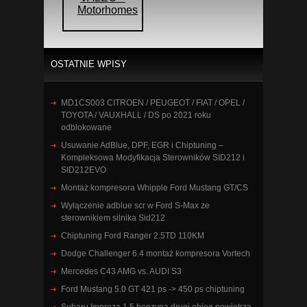
Motorhomes
OSTATNIE WPISY
MD1CS003 CITROEN / PEUGEOT / FIAT / OPEL /
TOYOTA / VAUXHALL / DS po 2021 roku
odblokowane
Usuwanie AdBlue, DPF, EGR i Chiptuning –
Kompleksowa Modyfikacja Sterowników SID212 i
SID212EVO
Montaż kompresora Whipple Ford Mustang GT/CS
Wyłączenie adblue scr w Ford S-Max ze
sterownikiem silnika Sid212
Chiptuning Ford Ranger 2.5TD 110KM
Dodge Challenger 6.4 montaż kompresora Vortech
Mercedes C43 AMG vs. AUDI S3
Ford Mustang 5.0 GT 421 ps -> 450 ps chiptuning