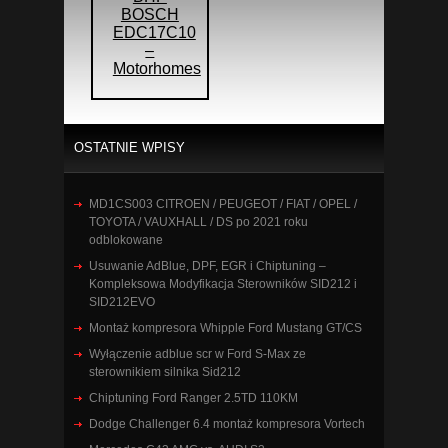
BOSCH
EDC17C10
–
Motorhomes
OSTATNIE WPISY
MD1CS003 CITROEN / PEUGEOT / FIAT / OPEL /
TOYOTA / VAUXHALL / DS po 2021 roku
odblokowane
Usuwanie AdBlue, DPF, EGR i Chiptuning –
Kompleksowa Modyfikacja Sterowników SID212 i
SID212EVO
Montaż kompresora Whipple Ford Mustang GT/CS
Wyłączenie adblue scr w Ford S-Max ze
sterownikiem silnika Sid212
Chiptuning Ford Ranger 2.5TD 110KM
Dodge Challenger 6.4 montaż kompresora Vortech