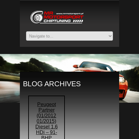
BLOG ARCHIVES
Peugeot
Partner
(01/2012
01/2015)
Diesel 1.6
HDi – 91-
BHP