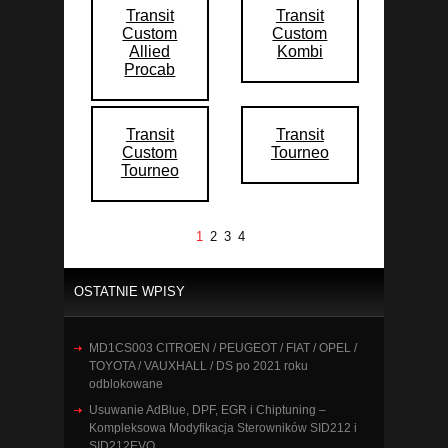
Transit
Transit
Custom
Custom
Allied
Kombi
Procab
Transit
Transit
Custom
Tourneo
Tourneo
1
2
3
4
OSTATNIE WPISY
MD1CS003 CITROEN / PEUGEOT / FIAT / OPEL /
TOYOTA / VAUXHALL / DS po 2021 roku
odblokowane
Usuwanie AdBlue, DPF, EGR i Chiptuning –
Kompleksowa Modyfikacja Sterowników SID212 i
SID212EVO