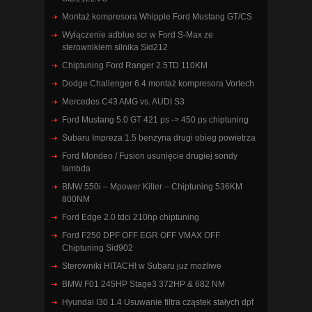
Montaż kompresora Whipple Ford Mustang GT/CS
Wyłączenie adblue scr w Ford S-Max ze
sterownikiem silnika Sid212
Chiptuning Ford Ranger 2.5TD 110KM
Dodge Challenger 6.4 montaż kompresora Vortech
Mercedes C43 AMG vs. AUDI S3
Ford Mustang 5.0 GT 421 ps -> 450 ps chiptuning
Subaru Impreza 1.5 benzyna drugi obieg powietrza
Ford Mondeo / Fusion usunięcie drugiej sondy
lambda
BMW 550i – Mpower Killer – Chiptuning 536KM
800NM
Ford Edge 2.0 tdci 210hp chiptuning
Ford F250 DPF OFF EGR OFF VMAX OFF
Chiptuning Sid902
Sterowniki HITACHI w Subaru już możliwe
BMW F01 245HP Stage3 372HP & 682 NM
Hyundai I30 1.4 Usuwanie filtra cząstek stałych dpf