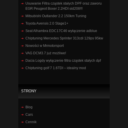
Usuwanie Filtra cząstek stałych DPF oraz zaworu
EGR Peugeot Boxer 2.2HDI sid208!!!
Mitsubishi Outlander 2.2 150km Tuning
Toyota Avensis 2.0 Stage1+
Seat Alhambra EDC17C46 wyłączenie adblue
Chiptuning Mercedes Sprinter 313cdi 129ps 95kw
Nowości w Mrmotorsport
VAG DCM3.7 już możliwe!
Dacia Logdy wyłączenie filtra cząstek stałych dpf
Chiptuning golf 7 1.6TDI – idealny mod
STRONY
Blog
Cars
Cennik