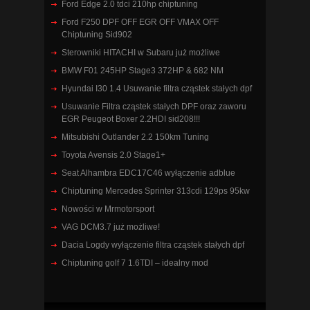
Ford Edge 2.0 tdci 210hp chiptuning
Ford F250 DPF OFF EGR OFF VMAX OFF
Chiptuning Sid902
Sterowniki HITACHI w Subaru już możliwe
BMW F01 245HP Stage3 372HP & 682 NM
Hyundai I30 1.4 Usuwanie filtra cząstek stałych dpf
Usuwanie Filtra cząstek stałych DPF oraz zaworu
EGR Peugeot Boxer 2.2HDI sid208!!!
Mitsubishi Outlander 2.2 150km Tuning
Toyota Avensis 2.0 Stage1+
Seat Alhambra EDC17C46 wyłączenie adblue
Chiptuning Mercedes Sprinter 313cdi 129ps 95kw
Nowości w Mrmotorsport
VAG DCM3.7 już możliwe!
Dacia Logdy wyłączenie filtra cząstek stałych dpf
Chiptuning golf 7 1.6TDI – idealny mod