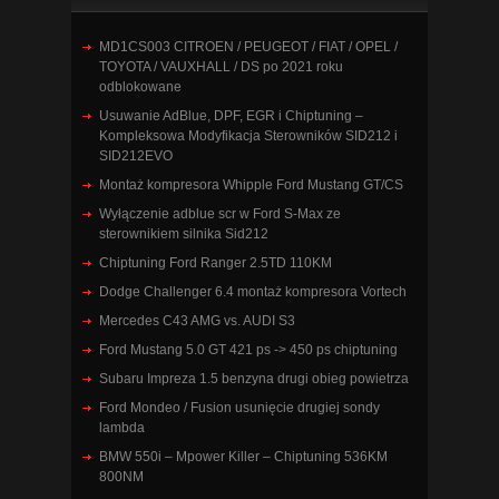
MD1CS003 CITROEN / PEUGEOT / FIAT / OPEL /
TOYOTA / VAUXHALL / DS po 2021 roku
odblokowane
Usuwanie AdBlue, DPF, EGR i Chiptuning –
Kompleksowa Modyfikacja Sterowników SID212 i
SID212EVO
Montaż kompresora Whipple Ford Mustang GT/CS
Wyłączenie adblue scr w Ford S-Max ze
sterownikiem silnika Sid212
Chiptuning Ford Ranger 2.5TD 110KM
Dodge Challenger 6.4 montaż kompresora Vortech
Mercedes C43 AMG vs. AUDI S3
Ford Mustang 5.0 GT 421 ps -> 450 ps chiptuning
Subaru Impreza 1.5 benzyna drugi obieg powietrza
Ford Mondeo / Fusion usunięcie drugiej sondy
lambda
BMW 550i – Mpower Killer – Chiptuning 536KM
800NM