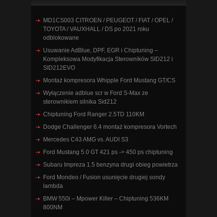
MD1CS003 CITROEN / PEUGEOT / FIAT / OPEL /
TOYOTA / VAUXHALL / DS po 2021 roku
odblokowane
Usuwanie AdBlue, DPF, EGR i Chiptuning –
Kompleksowa Modyfikacja Sterowników SID212 i
SID212EVO
Montaż kompresora Whipple Ford Mustang GT/CS
Wyłączenie adblue scr w Ford S-Max ze
sterownikiem silnika Sid212
Chiptuning Ford Ranger 2.5TD 110KM
Dodge Challenger 6.4 montaż kompresora Vortech
Mercedes C43 AMG vs. AUDI S3
Ford Mustang 5.0 GT 421 ps -> 450 ps chiptuning
Subaru Impreza 1.5 benzyna drugi obieg powietrza
Ford Mondeo / Fusion usunięcie drugiej sondy
lambda
BMW 550i – Mpower Killer – Chiptuning 536KM
800NM