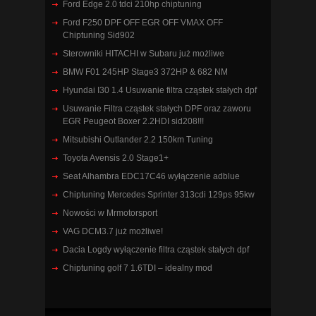
Ford Edge 2.0 tdci 210hp chiptuning
Ford F250 DPF OFF EGR OFF VMAX OFF
Chiptuning Sid902
Sterowniki HITACHI w Subaru już możliwe
BMW F01 245HP Stage3 372HP & 682 NM
Hyundai I30 1.4 Usuwanie filtra cząstek stałych dpf
Usuwanie Filtra cząstek stałych DPF oraz zaworu
EGR Peugeot Boxer 2.2HDI sid208!!!
Mitsubishi Outlander 2.2 150km Tuning
Toyota Avensis 2.0 Stage1+
Seat Alhambra EDC17C46 wyłączenie adblue
Chiptuning Mercedes Sprinter 313cdi 129ps 95kw
Nowości w Mrmotorsport
VAG DCM3.7 już możliwe!
Dacia Logdy wyłączenie filtra cząstek stałych dpf
Chiptuning golf 7 1.6TDI – idealny mod