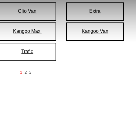
Clio Van
Extra
Kangoo Maxi
Kangoo Van
Trafic
1
2
3