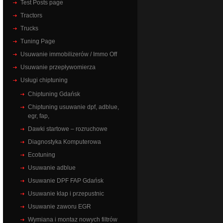
Test Posts page
Tractors
Trucks
Tuning Page
Usuwanie immobilizerów / Immo Off
Usuwanie przepływomierza
Usługi chiptuning
Chiptuning Gdańsk
Chiptuning usuwanie dpf, adblue,
egr, fap,
Dawki startowe – rozruchowe
Diagnostyka Komputerowa
Ecotuning
Usuwanie adblue
Usuwanie DPF FAP Gdańsk
Usuwanie klap i przepustnic
Usuwanie zaworu EGR
Wymiana i montaz nowych filtrów