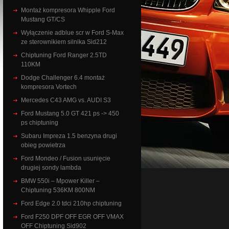
Montaż kompresora Whipple Ford
Mustang GT/CS
Wyłączenie adblue scr w Ford S-Max
ze sterownikiem silnika Sid212
Chiptuning Ford Ranger 2.5TD
110KM
Dodge Challenger 6.4 montaż
kompresora Vortech
Mercedes C43 AMG vs. AUDI S3
Ford Mustang 5.0 GT 421 ps -> 450
ps chiptuning
Subaru Impreza 1.5 benzyna drugi
obieg powietrza
Ford Mondeo / Fusion usunięcie
drugiej sondy lambda
BMW 550i – Mpower Killer –
Chiptuning 536KM 800NM
Ford Edge 2.0 tdci 210hp chiptuning
Ford F250 DPF OFF EGR OFF VMAX
OFF Chiptuning Sid902