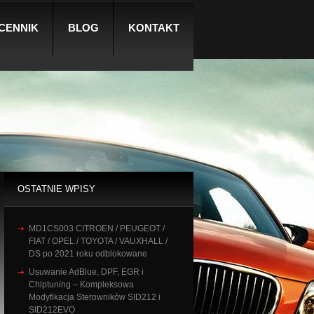
CENNIK
BLOG
KONTAKT
OSTATNIE WPISY
MD1CS003 CITROEN / PEUGEOT /
FIAT / OPEL / TOYOTA / VAUXHALL /
DS po 2021 roku odblokowane
Usuwanie AdBlue, DPF, EGR i
Chiptuning – Kompleksowa
Modyfikacja Sterowników SID212 i
SID212EVO