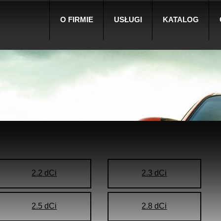
O FIRMIE
USŁUGI
KATALOG
2.2 dCi
2.3 dCi
2.5 dCi
2.8 dCi