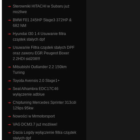
Sterowniki HITACHI w Subaru już
możliwe
BMW F01 245HP Stage3 372HP &
682 NM
Hyundai I30 1.4 Usuwanie filtra
cząstek stałych dpf
Usuwanie Filtra cząstek stałych DPF
oraz zaworu EGR Peugeot Boxer
2.2HDI sid208!!!
Mitsubishi Outlander 2.2 150km
Tuning
Toyota Avensis 2.0 Stage1+
Seat Alhambra EDC17C46
wyłączenie adblue
Chiptuning Mercedes Sprinter 313cdi
129ps 95kw
Nowości w Mrmotorsport
VAG DCM3.7 już możliwe!
Dacia Logdy wyłączenie filtra cząstek
stałych dpf