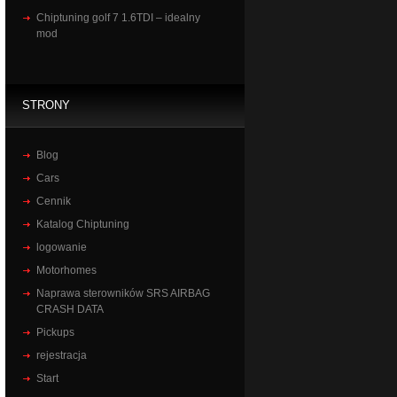
Chiptuning golf 7 1.6TDI – idealny
mod
STRONY
Blog
Cars
Cennik
Katalog Chiptuning
logowanie
Motorhomes
Naprawa sterowników SRS AIRBAG
CRASH DATA
Pickups
rejestracja
Start