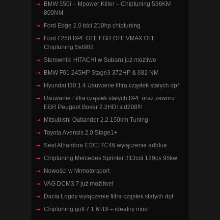
BMW 550i – Mpower Killer – Chiptuning 536KM
800NM
Ford Edge 2.0 tdci 210hp chiptuning
Ford F250 DPF OFF EGR OFF VMAX OFF
Chiptuning Sid902
Sterowniki HITACHI w Subaru już możliwe
BMW F01 245HP Stage3 372HP & 682 NM
Hyundai I30 1.4 Usuwanie filtra cząstek stałych dpf
Usuwanie Filtra cząstek stałych DPF oraz zaworu
EGR Peugeot Boxer 2.2HDI sid208!!!
Mitsubishi Outlander 2.2 150km Tuning
Toyota Avensis 2.0 Stage1+
Seat Alhambra EDC17C46 wyłączenie adblue
Chiptuning Mercedes Sprinter 313cdi 129ps 95kw
Nowości w Mrmotorsport
VAG DCM3.7 już możliwe!
Dacia Logdy wyłączenie filtra cząstek stałych dpf
Chiptuning golf 7 1.6TDI – idealny mod