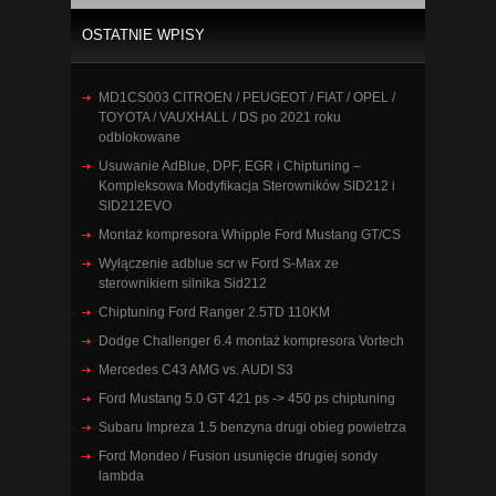
OSTATNIE WPISY
MD1CS003 CITROEN / PEUGEOT / FIAT / OPEL /
TOYOTA / VAUXHALL / DS po 2021 roku
odblokowane
Usuwanie AdBlue, DPF, EGR i Chiptuning –
Kompleksowa Modyfikacja Sterowników SID212 i
SID212EVO
Montaż kompresora Whipple Ford Mustang GT/CS
Wyłączenie adblue scr w Ford S-Max ze
sterownikiem silnika Sid212
Chiptuning Ford Ranger 2.5TD 110KM
Dodge Challenger 6.4 montaż kompresora Vortech
Mercedes C43 AMG vs. AUDI S3
Ford Mustang 5.0 GT 421 ps -> 450 ps chiptuning
Subaru Impreza 1.5 benzyna drugi obieg powietrza
Ford Mondeo / Fusion usunięcie drugiej sondy
lambda