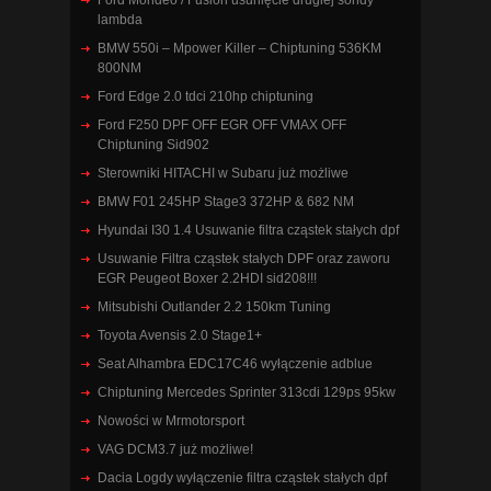
Ford Mondeo / Fusion usunięcie drugiej sondy
lambda
BMW 550i – Mpower Killer – Chiptuning 536KM
800NM
Ford Edge 2.0 tdci 210hp chiptuning
Ford F250 DPF OFF EGR OFF VMAX OFF
Chiptuning Sid902
Sterowniki HITACHI w Subaru już możliwe
BMW F01 245HP Stage3 372HP & 682 NM
Hyundai I30 1.4 Usuwanie filtra cząstek stałych dpf
Usuwanie Filtra cząstek stałych DPF oraz zaworu
EGR Peugeot Boxer 2.2HDI sid208!!!
Mitsubishi Outlander 2.2 150km Tuning
Toyota Avensis 2.0 Stage1+
Seat Alhambra EDC17C46 wyłączenie adblue
Chiptuning Mercedes Sprinter 313cdi 129ps 95kw
Nowości w Mrmotorsport
VAG DCM3.7 już możliwe!
Dacia Logdy wyłączenie filtra cząstek stałych dpf