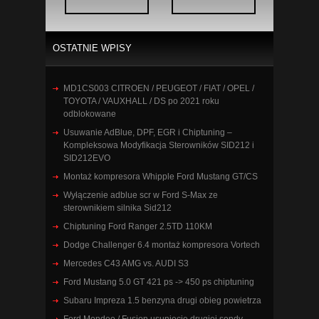
OSTATNIE WPISY
MD1CS003 CITROEN / PEUGEOT / FIAT / OPEL /
TOYOTA / VAUXHALL / DS po 2021 roku
odblokowane
Usuwanie AdBlue, DPF, EGR i Chiptuning –
Kompleksowa Modyfikacja Sterowników SID212 i
SID212EVO
Montaż kompresora Whipple Ford Mustang GT/CS
Wyłączenie adblue scr w Ford S-Max ze
sterownikiem silnika Sid212
Chiptuning Ford Ranger 2.5TD 110KM
Dodge Challenger 6.4 montaż kompresora Vortech
Mercedes C43 AMG vs. AUDI S3
Ford Mustang 5.0 GT 421 ps -> 450 ps chiptuning
Subaru Impreza 1.5 benzyna drugi obieg powietrza