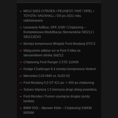
MD1CS003 CITROEN / PEUGEOT / FIAT / OPEL /
TOYOTA / VAUXHALL / DS po 2021 roku
odblokowane
Usuwanie AdBlue, DPF, EGR i Chiptuning –
Kompleksowa Modyfikacja Sterowników SID212 i
SID212EVO
Montaż kompresora Whipple Ford Mustang GT/CS
Wyłączenie adblue scr w Ford S-Max ze
sterownikiem silnika Sid212
Chiptuning Ford Ranger 2.5TD 110KM
Dodge Challenger 6.4 montaż kompresora Vortech
Mercedes C43 AMG vs. AUDI S3
Ford Mustang 5.0 GT 421 ps -> 450 ps chiptuning
Subaru Impreza 1.5 benzyna drugi obieg powietrza
Ford Mondeo / Fusion usunięcie drugiej sondy
lambda
BMW 550i – Mpower Killer – Chiptuning 536KM
800NM