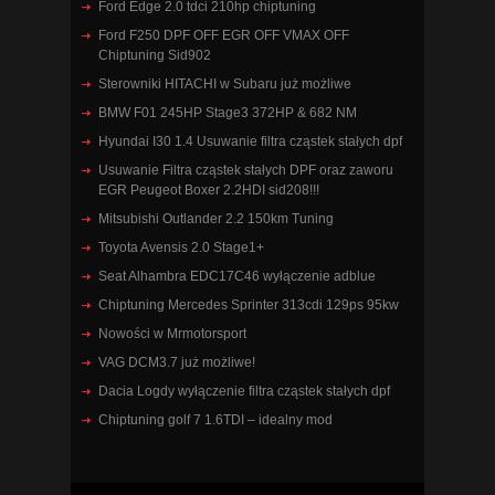
Ford Edge 2.0 tdci 210hp chiptuning
Ford F250 DPF OFF EGR OFF VMAX OFF
Chiptuning Sid902
Sterowniki HITACHI w Subaru już możliwe
BMW F01 245HP Stage3 372HP & 682 NM
Hyundai I30 1.4 Usuwanie filtra cząstek stałych dpf
Usuwanie Filtra cząstek stałych DPF oraz zaworu
EGR Peugeot Boxer 2.2HDI sid208!!!
Mitsubishi Outlander 2.2 150km Tuning
Toyota Avensis 2.0 Stage1+
Seat Alhambra EDC17C46 wyłączenie adblue
Chiptuning Mercedes Sprinter 313cdi 129ps 95kw
Nowości w Mrmotorsport
VAG DCM3.7 już możliwe!
Dacia Logdy wyłączenie filtra cząstek stałych dpf
Chiptuning golf 7 1.6TDI – idealny mod