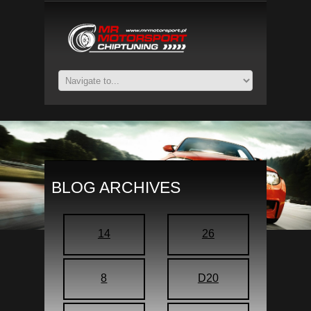
BLOG ARCHIVES
14
26
8
D20