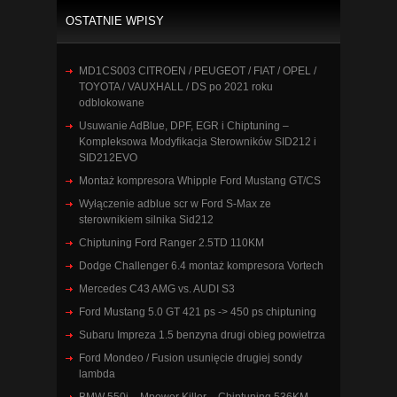
OSTATNIE WPISY
MD1CS003 CITROEN / PEUGEOT / FIAT / OPEL /
TOYOTA / VAUXHALL / DS po 2021 roku
odblokowane
Usuwanie AdBlue, DPF, EGR i Chiptuning –
Kompleksowa Modyfikacja Sterowników SID212 i
SID212EVO
Montaż kompresora Whipple Ford Mustang GT/CS
Wyłączenie adblue scr w Ford S-Max ze
sterownikiem silnika Sid212
Chiptuning Ford Ranger 2.5TD 110KM
Dodge Challenger 6.4 montaż kompresora Vortech
Mercedes C43 AMG vs. AUDI S3
Ford Mustang 5.0 GT 421 ps -> 450 ps chiptuning
Subaru Impreza 1.5 benzyna drugi obieg powietrza
Ford Mondeo / Fusion usunięcie drugiej sondy
lambda
BMW 550i – Mpower Killer – Chiptuning 536KM