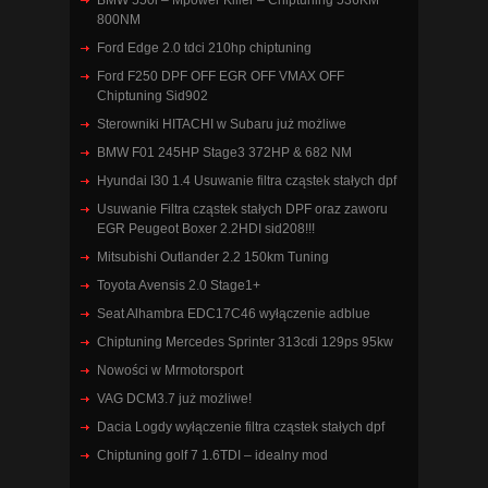
800NM
Ford Edge 2.0 tdci 210hp chiptuning
Ford F250 DPF OFF EGR OFF VMAX OFF
Chiptuning Sid902
Sterowniki HITACHI w Subaru już możliwe
BMW F01 245HP Stage3 372HP & 682 NM
Hyundai I30 1.4 Usuwanie filtra cząstek stałych dpf
Usuwanie Filtra cząstek stałych DPF oraz zaworu
EGR Peugeot Boxer 2.2HDI sid208!!!
Mitsubishi Outlander 2.2 150km Tuning
Toyota Avensis 2.0 Stage1+
Seat Alhambra EDC17C46 wyłączenie adblue
Chiptuning Mercedes Sprinter 313cdi 129ps 95kw
Nowości w Mrmotorsport
VAG DCM3.7 już możliwe!
Dacia Logdy wyłączenie filtra cząstek stałych dpf
Chiptuning golf 7 1.6TDI – idealny mod