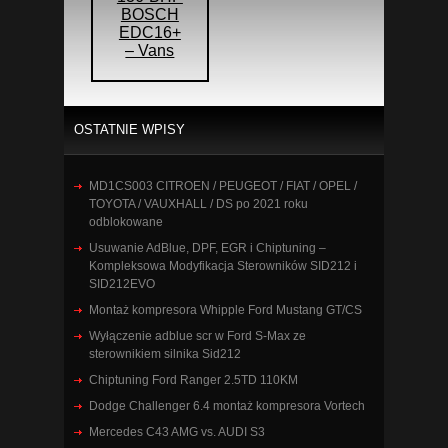
BOSCH
EDC16+
– Vans
OSTATNIE WPISY
MD1CS003 CITROEN / PEUGEOT / FIAT / OPEL /
TOYOTA / VAUXHALL / DS po 2021 roku
odblokowane
Usuwanie AdBlue, DPF, EGR i Chiptuning –
Kompleksowa Modyfikacja Sterowników SID212 i
SID212EVO
Montaż kompresora Whipple Ford Mustang GT/CS
Wyłączenie adblue scr w Ford S-Max ze
sterownikiem silnika Sid212
Chiptuning Ford Ranger 2.5TD 110KM
Dodge Challenger 6.4 montaż kompresora Vortech
Mercedes C43 AMG vs. AUDI S3