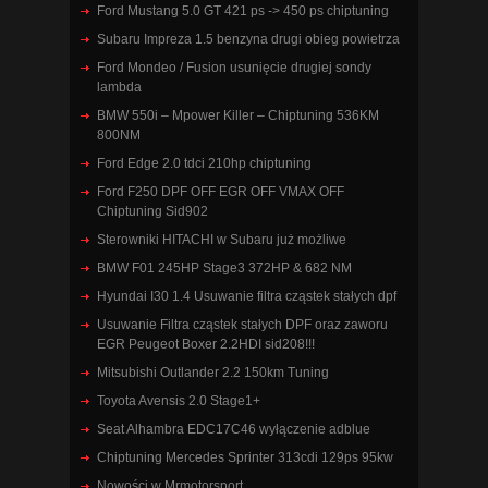
Ford Mustang 5.0 GT 421 ps -> 450 ps chiptuning
Subaru Impreza 1.5 benzyna drugi obieg powietrza
Ford Mondeo / Fusion usunięcie drugiej sondy
lambda
BMW 550i – Mpower Killer – Chiptuning 536KM
800NM
Ford Edge 2.0 tdci 210hp chiptuning
Ford F250 DPF OFF EGR OFF VMAX OFF
Chiptuning Sid902
Sterowniki HITACHI w Subaru już możliwe
BMW F01 245HP Stage3 372HP & 682 NM
Hyundai I30 1.4 Usuwanie filtra cząstek stałych dpf
Usuwanie Filtra cząstek stałych DPF oraz zaworu
EGR Peugeot Boxer 2.2HDI sid208!!!
Mitsubishi Outlander 2.2 150km Tuning
Toyota Avensis 2.0 Stage1+
Seat Alhambra EDC17C46 wyłączenie adblue
Chiptuning Mercedes Sprinter 313cdi 129ps 95kw
Nowości w Mrmotorsport