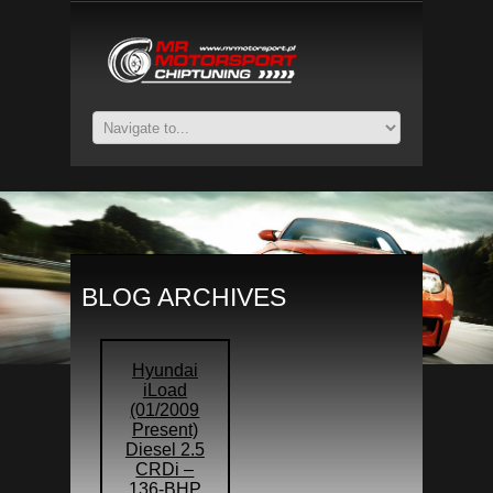
BLOG ARCHIVES
Hyundai
iLoad
(01/2009
Present)
Diesel 2.5
CRDi –
136-BHP