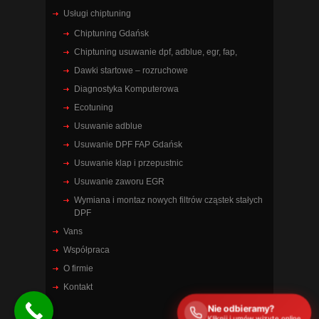
Usługi chiptuning
Chiptuning Gdańsk
Chiptuning usuwanie dpf, adblue, egr, fap,
Dawki startowe – rozruchowe
Diagnostyka Komputerowa
Ecotuning
Usuwanie adblue
Usuwanie DPF FAP Gdańsk
Usuwanie klap i przepustnic
Usuwanie zaworu EGR
Wymiana i montaz nowych filtrów cząstek stałych
DPF
Vans
Współpraca
O firmie
Kontakt
Nie odbieramy?
Kliknij i umów wizytę online