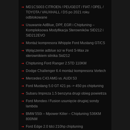
MD1CS003 CITROEN / PEUGEOT / FIAT / OPEL /
TOYOTA / VAUXHALL / DS po 2021 roku
odblokowane
Usuwanie AdBlue, DPF, EGR i Chiptuning –
Kompleksowa Modyfikacja Sterowników SID212 i
SID212EVO
Montaż kompresora Whipple Ford Mustang GT/CS
Wyłączenie adblue scr w Ford S-Max ze
sterownikiem silnika Sid212
Chiptuning Ford Ranger 2.5TD 110KM
Dodge Challenger 6.4 montaż kompresora Vortech
Mercedes C43 AMG vs. AUDI S3
Ford Mustang 5.0 GT 421 ps -> 450 ps chiptuning
Subaru Impreza 1.5 benzyna drugi obieg powietrza
Ford Mondeo / Fusion usunięcie drugiej sondy
lambda
BMW 550i – Mpower Killer – Chiptuning 536KM
800NM
Ford Edge 2.0 tdci 210hp chiptuning