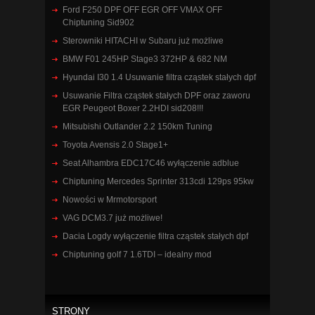
Ford F250 DPF OFF EGR OFF VMAX OFF
Chiptuning Sid902
Sterowniki HITACHI w Subaru już możliwe
BMW F01 245HP Stage3 372HP & 682 NM
Hyundai I30 1.4 Usuwanie filtra cząstek stałych dpf
Usuwanie Filtra cząstek stałych DPF oraz zaworu
EGR Peugeot Boxer 2.2HDI sid208!!!
Mitsubishi Outlander 2.2 150km Tuning
Toyota Avensis 2.0 Stage1+
Seat Alhambra EDC17C46 wyłączenie adblue
Chiptuning Mercedes Sprinter 313cdi 129ps 95kw
Nowości w Mrmotorsport
VAG DCM3.7 już możliwe!
Dacia Logdy wyłączenie filtra cząstek stałych dpf
Chiptuning golf 7 1.6TDI – idealny mod
STRONY