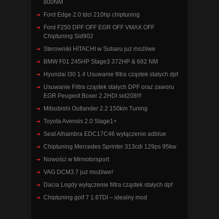
800NM
Ford Edge 2.0 tdci 210hp chiptuning
Ford F250 DPF OFF EGR OFF VMAX OFF
Chiptuning Sid902
Sterowniki HITACHI w Subaru już możliwe
BMW F01 245HP Stage3 372HP & 682 NM
Hyundai I30 1.4 Usuwanie filtra cząstek stałych dpf
Usuwanie Filtra cząstek stałych DPF oraz zaworu
EGR Peugeot Boxer 2.2HDI sid208!!!
Mitsubishi Outlander 2.2 150km Tuning
Toyota Avensis 2.0 Stage1+
Seat Alhambra EDC17C46 wyłączenie adblue
Chiptuning Mercedes Sprinter 313cdi 129ps 95kw
Nowości w Mrmotorsport
VAG DCM3.7 już możliwe!
Dacia Logdy wyłączenie filtra cząstek stałych dpf
Chiptuning golf 7 1.6TDI – idealny mod