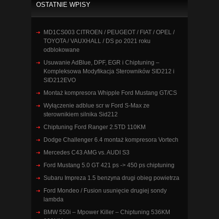
OSTATNIE WPISY
MD1CS003 CITROEN / PEUGEOT / FIAT / OPEL /
TOYOTA / VAUXHALL / DS po 2021 roku
odblokowane
Usuwanie AdBlue, DPF, EGR i Chiptuning –
Kompleksowa Modyfikacja Sterowników SID212 i
SID212EVO
Montaż kompresora Whipple Ford Mustang GT/CS
Wyłączenie adblue scr w Ford S-Max ze
sterownikiem silnika Sid212
Chiptuning Ford Ranger 2.5TD 110KM
Dodge Challenger 6.4 montaż kompresora Vortech
Mercedes C43 AMG vs. AUDI S3
Ford Mustang 5.0 GT 421 ps -> 450 ps chiptuning
Subaru Impreza 1.5 benzyna drugi obieg powietrza
Ford Mondeo / Fusion usunięcie drugiej sondy
lambda
BMW 550i – Mpower Killer – Chiptuning 536KM