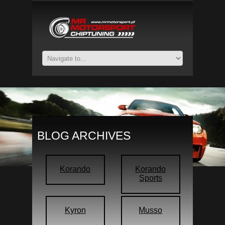
BLOG ARCHIVES
Korando
Korando
Sports
Kyron
Musso