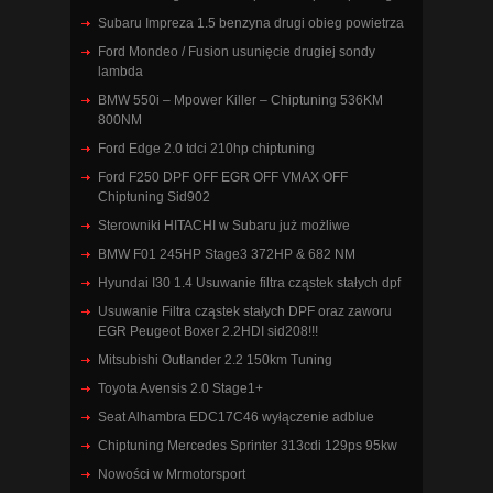
Subaru Impreza 1.5 benzyna drugi obieg powietrza
Ford Mondeo / Fusion usunięcie drugiej sondy
lambda
BMW 550i – Mpower Killer – Chiptuning 536KM
800NM
Ford Edge 2.0 tdci 210hp chiptuning
Ford F250 DPF OFF EGR OFF VMAX OFF
Chiptuning Sid902
Sterowniki HITACHI w Subaru już możliwe
BMW F01 245HP Stage3 372HP & 682 NM
Hyundai I30 1.4 Usuwanie filtra cząstek stałych dpf
Usuwanie Filtra cząstek stałych DPF oraz zaworu
EGR Peugeot Boxer 2.2HDI sid208!!!
Mitsubishi Outlander 2.2 150km Tuning
Toyota Avensis 2.0 Stage1+
Seat Alhambra EDC17C46 wyłączenie adblue
Chiptuning Mercedes Sprinter 313cdi 129ps 95kw
Nowości w Mrmotorsport