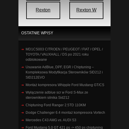
Rexton
Rexton W
OSTATNIE WPISY
MD1CS003 CITROEN / PEUGEOT / FIAT / OPEL /
TOYOTA / VAUXHALL / DS po 2021 roku
odblokowane
Usuwanie AdBlue, DPF, EGR i Chiptuning –
Kompleksowa Modyfikacja Sterowników SID212 i
SID212EVO
Montaż kompresora Whipple Ford Mustang GT/CS
Wyłączenie adblue scr w Ford S-Max ze
sterownikiem silnika Sid212
Chiptuning Ford Ranger 2.5TD 110KM
Dodge Challenger 6.4 montaż kompresora Vortech
Mercedes C43 AMG vs. AUDI S3
Ford Mustang 5.0 GT 421 ps -> 450 ps chiptuning