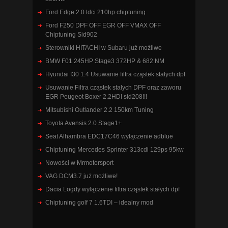
Ford Edge 2.0 tdci 210hp chiptuning
Ford F250 DPF OFF EGR OFF VMAX OFF
Chiptuning Sid902
Sterowniki HITACHI w Subaru już możliwe
BMW F01 245HP Stage3 372HP & 682 NM
Hyundai I30 1.4 Usuwanie filtra cząstek stałych dpf
Usuwanie Filtra cząstek stałych DPF oraz zaworu
EGR Peugeot Boxer 2.2HDI sid208!!!
Mitsubishi Outlander 2.2 150km Tuning
Toyota Avensis 2.0 Stage1+
Seat Alhambra EDC17C46 wyłączenie adblue
Chiptuning Mercedes Sprinter 313cdi 129ps 95kw
Nowości w Mrmotorsport
VAG DCM3.7 już możliwe!
Dacia Logdy wyłączenie filtra cząstek stałych dpf
Chiptuning golf 7 1.6TDI – idealny mod