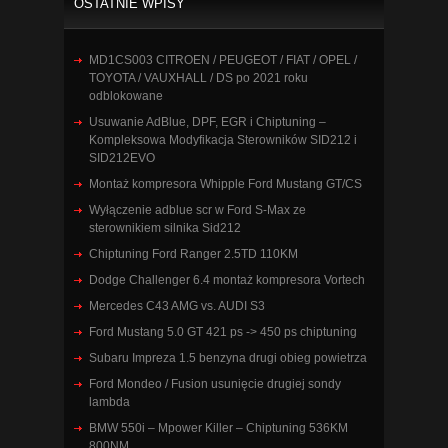
OSTATNIE WPISY
MD1CS003 CITROEN / PEUGEOT / FIAT / OPEL /
TOYOTA / VAUXHALL / DS po 2021 roku
odblokowane
Usuwanie AdBlue, DPF, EGR i Chiptuning –
Kompleksowa Modyfikacja Sterowników SID212 i
SID212EVO
Montaż kompresora Whipple Ford Mustang GT/CS
Wyłączenie adblue scr w Ford S-Max ze
sterownikiem silnika Sid212
Chiptuning Ford Ranger 2.5TD 110KM
Dodge Challenger 6.4 montaż kompresora Vortech
Mercedes C43 AMG vs. AUDI S3
Ford Mustang 5.0 GT 421 ps -> 450 ps chiptuning
Subaru Impreza 1.5 benzyna drugi obieg powietrza
Ford Mondeo / Fusion usunięcie drugiej sondy
lambda
BMW 550i – Mpower Killer – Chiptuning 536KM
800NM