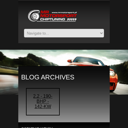
BLOG ARCHIVES
2.2 - 190-
BHP -
142-KW