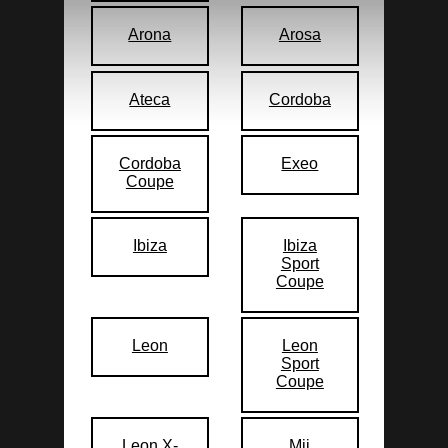
Arona
Arosa
Ateca
Cordoba
Cordoba
Exeo
Coupe
Ibiza
Ibiza
Sport
Coupe
Leon
Leon
Sport
Coupe
Leon X-
Mii