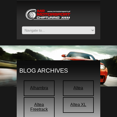
BLOG ARCHIVES
Alhambra
Altea
Altea
Altea XL
Freetrack