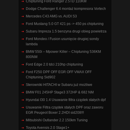
Chiptuning Ford Ranger 2.5TD 110KM
Dodge Challenger 6.4 montaż kompresora Vortech
Mercedes C43 AMG vs. AUDI S3
Ford Mustang 5.0 GT 421 ps -> 450 ps chiptuning
Subaru Impreza 1.5 benzyna drugi obieg powietrza
Ford Mondeo / Fusion usunięcie drugiej sondy
lambda
BMW 550i – Mpower Killer – Chiptuning 536KM
800NM
Ford Edge 2.0 tdci 210hp chiptuning
Ford F250 DPF OFF EGR OFF VMAX OFF
Chiptuning Sid902
Sterowniki HITACHI w Subaru już możliwe
BMW F01 245HP Stage3 372HP & 682 NM
Hyundai I30 1.4 Usuwanie filtra cząstek stałych dpf
Usuwanie Filtra cząstek stałych DPF oraz zaworu
EGR Peugeot Boxer 2.2HDI sid208!!!
Mitsubishi Outlander 2.2 150km Tuning
Toyota Avensis 2.0 Stage1+