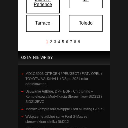
Perience
Tarraco
Toledo
1
2
3
4
5
6
7
8
9
OSTATNIE WPISY
MD1CS003 CITROEN / PEUGEOT / FIAT / OPEL /
TOYOTA / VAUXHALL / DS po 2021 roku
odblokowane
Usuwanie AdBlue, DPF, EGR i Chiptuning –
Kompleksowa Modyfikacja Sterowników SID212 i
SID212EVO
Montaż kompresora Whipple Ford Mustang GT/CS
Wyłączenie adblue scr w Ford S-Max ze
sterownikiem silnika Sid212