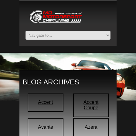
BLOG ARCHIVES
Accent
Accent
Coupe
Avante
Azera