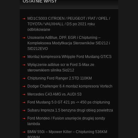
OSTATNIE WPISY
MD1CS003 CITROEN / PEUGEOT / FIAT / OPEL /
TOYOTA / VAUXHALL / DS po 2021 roku
odblokowane
Usuwanie AdBlue, DPF, EGR i Chiptuning –
Kompleksowa Modyfikacja Sterowników SID212 i
SID212EVO
Montaż kompresora Whipple Ford Mustang GT/CS
Wyłączenie adblue scr w Ford S-Max ze
sterownikiem silnika Sid212
Chiptuning Ford Ranger 2.5TD 110KM
Dodge Challenger 6.4 montaż kompresora Vortech
Mercedes C43 AMG vs. AUDI S3
Ford Mustang 5.0 GT 421 ps -> 450 ps chiptuning
Subaru Impreza 1.5 benzyna drugi obieg powietrza
Ford Mondeo / Fusion usunięcie drugiej sondy
lambda
BMW 550i – Mpower Killer – Chiptuning 536KM
800NM