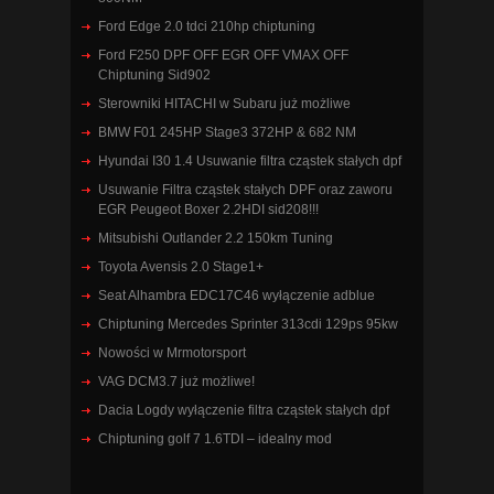
Ford Edge 2.0 tdci 210hp chiptuning
Ford F250 DPF OFF EGR OFF VMAX OFF
Chiptuning Sid902
Sterowniki HITACHI w Subaru już możliwe
BMW F01 245HP Stage3 372HP & 682 NM
Hyundai I30 1.4 Usuwanie filtra cząstek stałych dpf
Usuwanie Filtra cząstek stałych DPF oraz zaworu
EGR Peugeot Boxer 2.2HDI sid208!!!
Mitsubishi Outlander 2.2 150km Tuning
Toyota Avensis 2.0 Stage1+
Seat Alhambra EDC17C46 wyłączenie adblue
Chiptuning Mercedes Sprinter 313cdi 129ps 95kw
Nowości w Mrmotorsport
VAG DCM3.7 już możliwe!
Dacia Logdy wyłączenie filtra cząstek stałych dpf
Chiptuning golf 7 1.6TDI – idealny mod