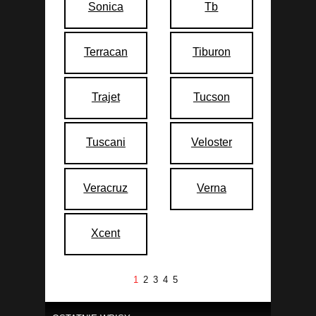
Sonica
Tb
Terracan
Tiburon
Trajet
Tucson
Tuscani
Veloster
Veracruz
Verna
Xcent
1
2
3
4
5